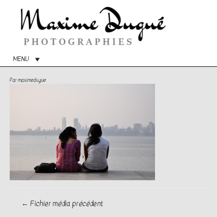
Menu
princip
MENU
Par
maximedugue
Navigation
←
Fichier média précédent