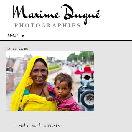
Menu
princip
MENU
Par
maximedugue
Navigation
←
Fichier média précédent