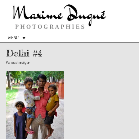
Menu
princip
MENU
Delhi #4
Par
maximedugue