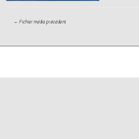
Navigation
←
Fichier média précédent
de
l’article