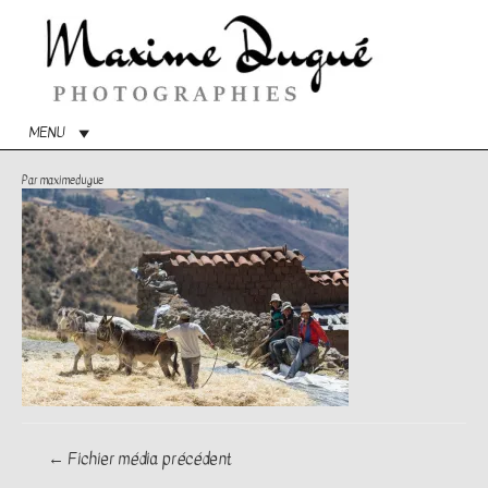
Menu
princip
MENU
Par
maximedugue
Navigation
←
Fichier média précédent