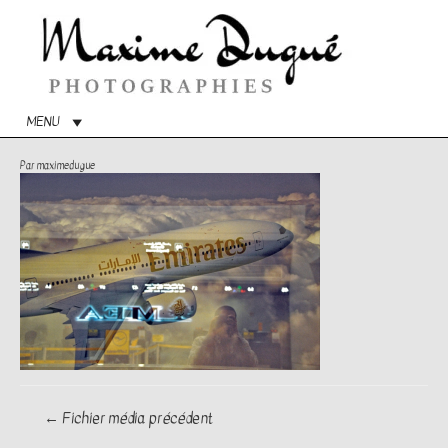
Menu
princip
MENU
Par
maximedugue
Navigation
←
Fichier média précédent