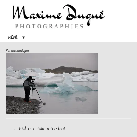
Menu
princip
MENU
Par
maximedugue
Navigation
←
Fichier média précédent