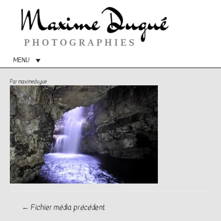
Menu
princip
MENU
Par
maximedugue
Navigation
←
Fichier média précédent