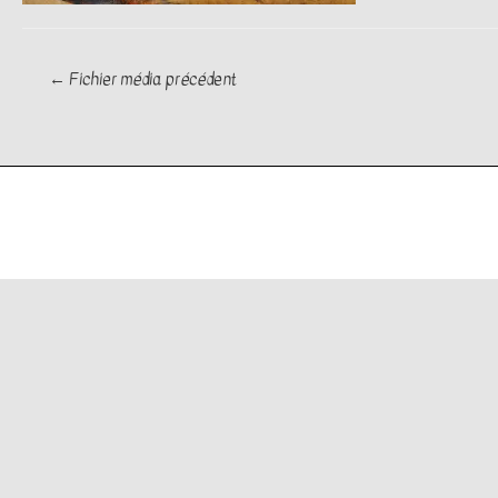
Navigation
←
Fichier média précédent
de
l’article