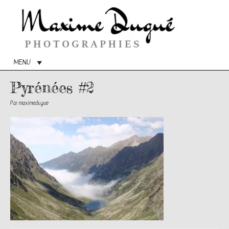
Menu
princip
MENU
Pyrénées #2
Par
maximedugue