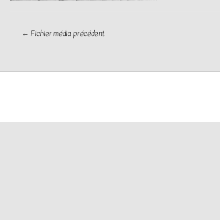
Navigation
←
Fichier média précédent
de
l’article