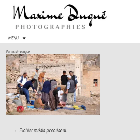
Menu
princip
MENU
Par
maximedugue
Navigation
←
Fichier média précédent
de