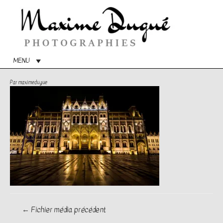
Menu
princip
MENU
Par
maximedugue
Navigation
←
Fichier média précédent