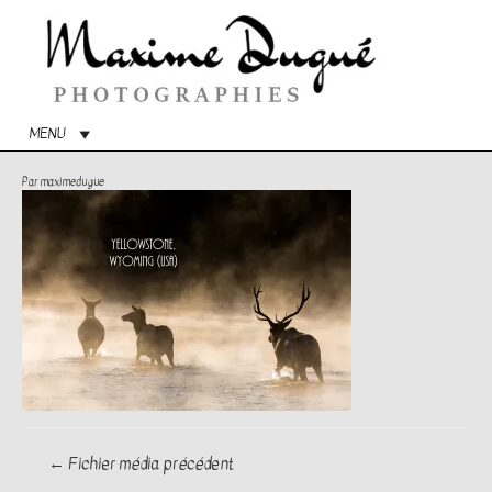
Menu
princip
MENU
Par
maximedugue
Navigation
←
Fichier média précédent