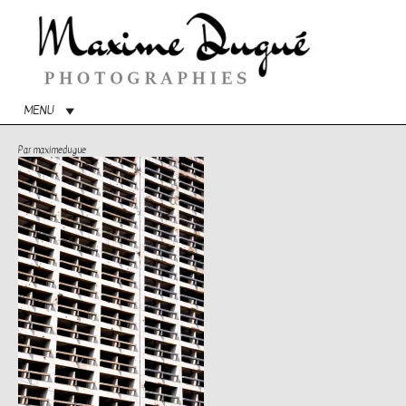
Menu
princip
MENU
Par
maximedugue