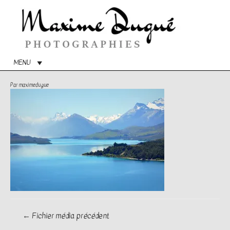
Menu
princip
MENU
Par
maximedugue
Navigation
←
Fichier média précédent