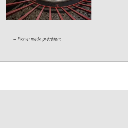
Navigation
←
Fichier média précédent
de
l’article