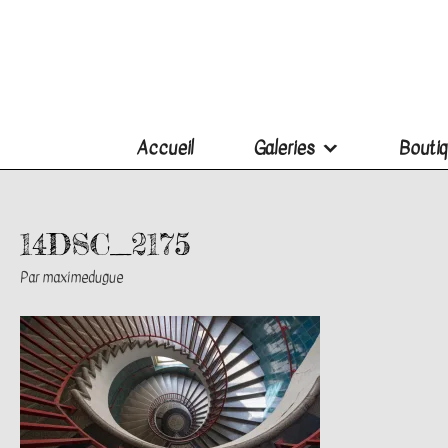
Accueil
Galeries
Boutiq
14DSC_2175
Par
maximedugue