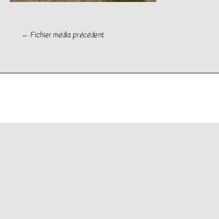
Navigation
←
Fichier média précédent
de
l’article