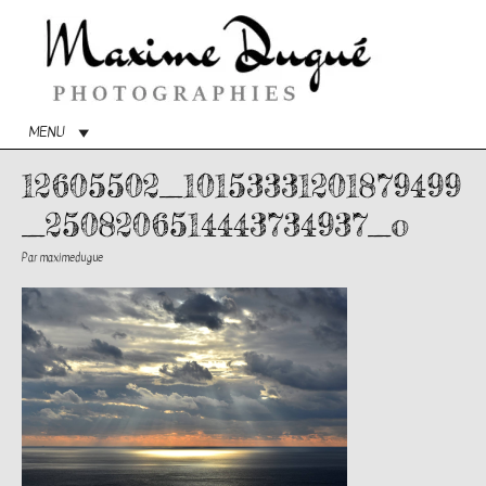
Menu
princip
MENU
12605502_10153331201879499
_2508206514443734937_o
Par
maximedugue